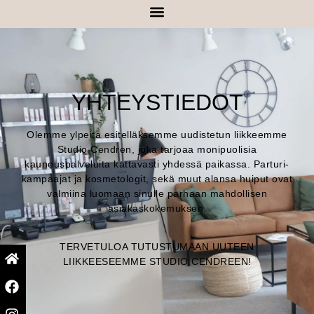
YHTEYSTIEDOT
Olemme ylpeitä esitelläksemme uudistetun liikkeemme
Studio Cendren, joka tarjoaa monipuolisia
kauneuspalveluita kattavasti yhdessä paikassa. Parturi-
kampaajat ja kosmetologit, sekä muut alansa huiput ovat
valmiina luomaan sinulle parhaan mahdollisen
asiakaskokemuksen.
TERVETULOA TUTUSTUMAAN UUTEEN
LIIKKEESEEMME STUDIO CENDREEN!