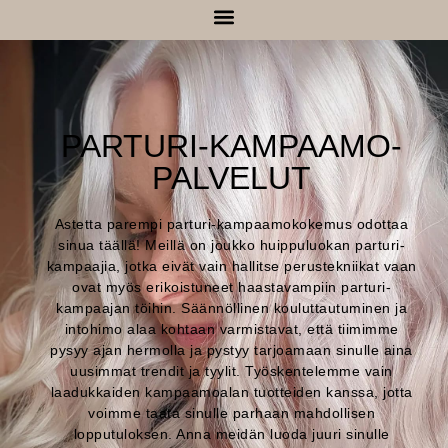
PARTURI-KAMPAAMO-
PALVELUT
Astetta parempi parturi-kampaamokokemus odottaa
sinua täällä! Meillä on joukko huippuluokan parturi-
kampaajia, jotka eivät vain hallitse perustekniikat vaan
ovat myös erikoistuneet haastavampiin parturi-
kampaajan töihin. Säännöllinen kouluttautuminen ja
intohimo alaa kohtaan varmistavat, että tiimimme
pysyy ajan hermolla ja pystyy tarjoamaan sinulle aina
uusimmat trendit ja tyylit. Työskentelemme vain
laadukkaiden kampaamoalan tuotteiden kanssa, jotta
voimme taata sinulle parhaan mahdollisen
lopputuloksen. Anna meidän luoda juuri sinulle