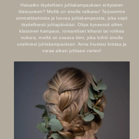
Haluatko täydellisen juhlakampauksen erityiseen
tilaisuuteen? Meillä on sinulle ratkaisu! Tarjoamme
ammattitaitoista ja luovaa juhlakampausta, joka sopii
täydellisesti juhlapäivääsi. Olipa kyseessä sitten
klassinen kampaus, romanttiset kiharat tai rohkea
nuttura, meillä on osaava tiimi, joka loihtii sinulle
unelmiesi juhlakampauksen. Anna hiustesi loistaa ja
varaa aikasi juhlaasi varten!