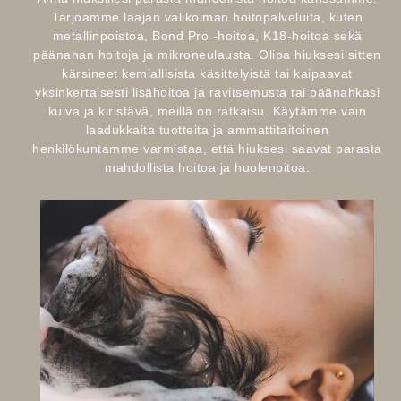
Tarjoamme laajan valikoiman hoitopalveluita, kuten
metallinpoistoa, Bond Pro -hoitoa, K18-hoitoa sekä
päänahan hoitoja ja mikroneulausta. Olipa hiuksesi sitten
kärsineet kemiallisista käsittelyistä tai kaipaavat
yksinkertaisesti lisähoitoa ja ravitsemusta tai päänahkasi
kuiva ja kiristävä, meillä on ratkaisu. Käytämme vain
laadukkaita tuotteita ja ammattitaitoinen
henkilökuntamme varmistaa, että hiuksesi saavat parasta
mahdollista hoitoa ja huolenpitoa.