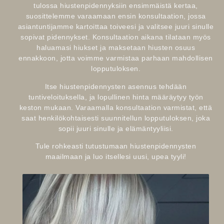
tulossa hiustenpidennyksiin ensimmäistä kertaa,
suosittelemme varaamaan ensin konsultaation, jossa
asiantuntijamme kartoittaa toiveesi ja valitsee juuri sinulle
sopivat pidennykset. Konsultaation aikana tilataan myös
haluamasi hiukset ja maksetaan hiusten osuus
ennakkoon, jotta voimme varmistaa parhaan mahdollisen
lopputuloksen.
Itse hiustenpidennysten asennus tehdään
tuntiveloituksella, ja lopullinen hinta määräytyy työn
keston mukaan. Varaamalla konsultaation varmistat, että
saat henkilökohtaisesti suunnitellun lopputuloksen, joka
sopii juuri sinulle ja elämäntyyliisi.
Tule rohkeasti tutustumaan hiustenpidennysten
maailmaan ja luo itsellesi uusi, upea tyyli!