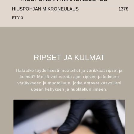
HIUSPOHJAN MIKRONEULAUS
137€
BTB13
RIPSET JA KULMAT
Haluatko täydellisesti muotoillut ja värikkäät ripset ja
kulmat? Meillä voit varata ajan ripsien ja kulmien
värjäykseen ja muotoiluun, jotka antavat kasvoillesi
upean kehyksen ja huolitellun ilmeen.