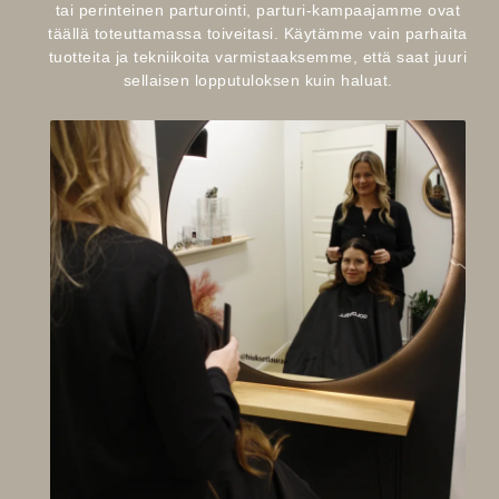
tai perinteinen parturointi, parturi-kampaajamme ovat
täällä toteuttamassa toiveitasi. Käytämme vain parhaita
tuotteita ja tekniikoita varmistaaksemme, että saat juuri
sellaisen lopputuloksen kuin haluat.