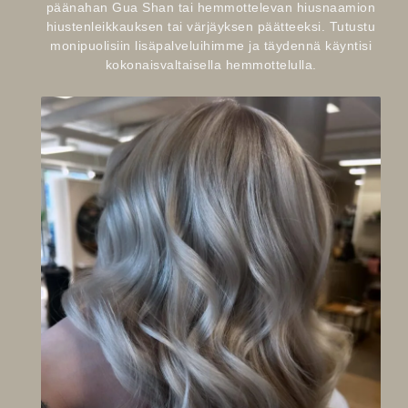
päänahan Gua Shan tai hemmottelevan hiusnaamion
hiustenleikkauksen tai värjäyksen päätteeksi. Tutustu
monipuolisiin lisäpalveluihimme ja täydennä käyntisi
kokonaisvaltaisella hemmottelulla.