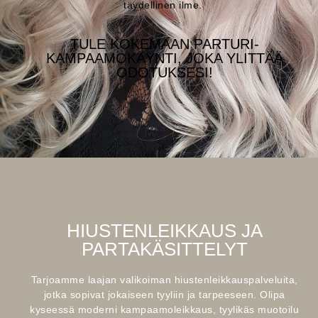
täydellinen ilme.
TULE KOKEMAAN PARTURI-
KAMPAAMOKÄYNTI, JOKA YLITTÄÄ
ODOTUKSESI!
HIUSTENLEIKKAUS JA
PARTAKÄSITTELYT
Tarjoamme laajan valikoiman hiustenleikkauspalveluita,
jotka sopivat jokaiseen tyyliin ja tarpeeseen. Olipa
kyseessä moderni kampaamoleikkaus, tyylikäs muotoilu