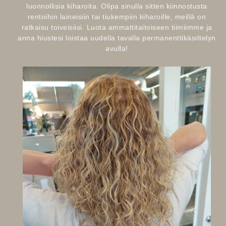
luonnollisia kiharoita. Olipa sinulla sitten kiinnostusta
rentoihin laineisiin tai tiukempiin kiharoille, meillä on
ratkaisu toiveisiisi. Luota ammattitaitoiseen tiimiimme ja
anna hiustesi loistaa uudella tavalla permanenttikäsittelyn
avulla!