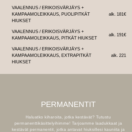
VAALENNUS / ERIKOISVÄRJÄYS +
KAMPAAMOLEIKKAUS, PUOLIPITKÄT
alk. 181€
HIUKSET
VAALENNUS / ERIKOISVÄRJÄYS +
alk. 191€
KAMPAAMOLEIKKAUS, PITKÄT HIUKSET
VAALENNUS / ERIKOISVÄRJÄYS +
KAMPAAMOLEIKKAUS, EXTRAPITKÄT
alk. 221
HIUKSET
PERMANENTIT
Haluatko kiharoita, jotka kestävät? Tutustu
permanenttikäsittelyihimme! Tarjoamme laadukkaat ja
kestävät permanentit, jotka antavat hiuksillesi kauniita ja