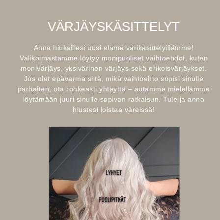
VÄRJÄYSKÄSITTELYT
Anna hiuksillesi uusi elämä värikäsittelyillämme!
Valikoimastamme löytyy monipuoliset vaihtoehdot, kuten
monivärjäys, yksivärinen värjäys sekä erikoisvärjäykset.
Jos olet epävarma siitä, mikä vaihtoehto sopisi sinulle
parhaiten, ota rohkeasti yhteyttä – autamme mielellämme
löytämään juuri sinulle sopivan ratkaisun. Tule ja anna
hiustesi loistaa väreissä!